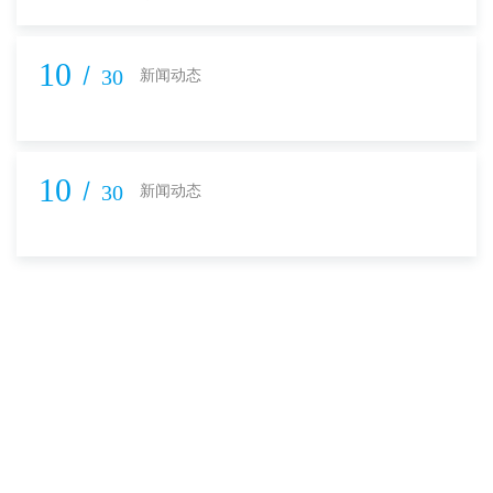
示时间为2020年12月3日至2020年12月12日。公示期间如有
投诉或举报请联系我司行政部向小姐，联系电话：18025196
713。
10
/
30
新闻动态
10
/
30
新闻动态
订阅我们的产品
想了解更多关于公司和产品的信息可以拨打电话0769-2