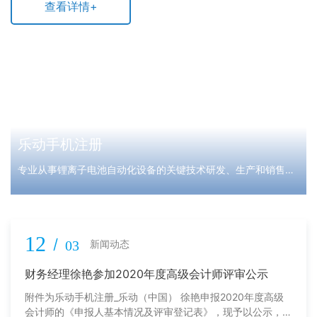
查看详情+
乐动手机注册
专业从事锂离子电池自动化设备的关键技术研发、生产和销售，
并提供锂电设备应用专业服务的国家高新技术企业
12
/
03
新闻动态
财务经理徐艳参加2020年度高级会计师评审公示
附件为乐动手机注册_乐动（中国） 徐艳申报2020年度高级
会计师的《申报人基本情况及评审登记表》，现予以公示，公