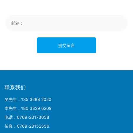
3173658或者给我们留言
提交留言
联系我们
吴先生：
135 3288 2020
李先生：
180 3829 6209
电话：
0769-23173658
传真：0769-23152556