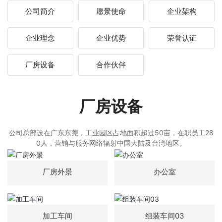
公司简介
愿景使命
企业架构
企业理念
企业优势
荣誉认证
厂房设备
合作伙伴
厂房设备
公司总部设在广东东莞，工业园区占地面积超过50亩，在职员工28
0人，营销与服务网络辐射中国大陆及台湾地区。
厂房外景
办公室
加工车间
组装车间03