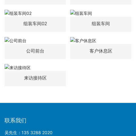
组装车间02
组装车间
公司前台
客户休息区
来访接待区
联系我们
吴先生：
135 3288 2020