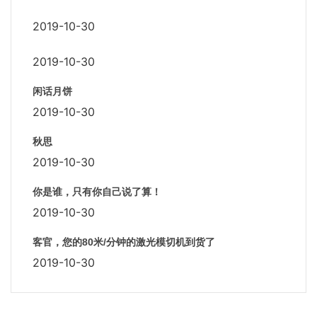
2019-10-30
2019-10-30
闲话月饼
2019-10-30
秋思
2019-10-30
你是谁，只有你自己说了算！
2019-10-30
客官，您的80米/分钟的激光模切机到货了
2019-10-30