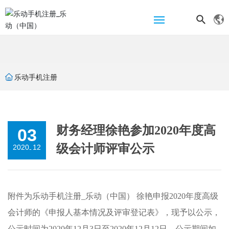
乐动手机注册
乐动手机注册_乐动（中国）
关于我们
乐动手机注册
产品中心
财务经理徐艳参加2020年度高
乐动手机注册_乐动（中国）
03
级会计师评审公示
2020
12
-
客户服务
人才招聘
附件为乐动手机注册_乐动（中国） 徐艳申报2020年度高级
联系我们
会计师的《申报人基本情况及评审登记表》，现予以公示，
公示时间为2020年12月3日至2020年12月12日。公示期间如